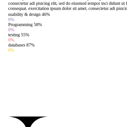
consectetur adi pisicing elit, sed do eiusmod tempor inci didunt u
consequat. exercitation ipsum dolor sit amet, consectetur adi pisici
usability & design
46%
0%
Programming
58%
0%
testing
55%
0%
databases
87%
0%