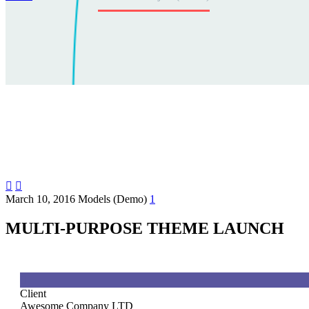


March 10, 2016
Models (Demo)
1
MULTI-PURPOSE THEME LAUNCH

Client
Awesome Company LTD