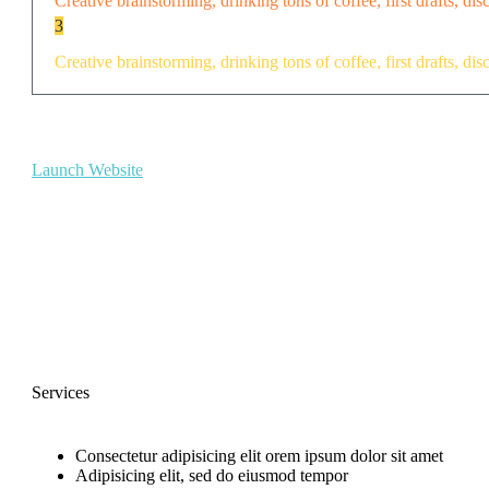
Creative brainstorming, drinking tons of coffee, first drafts, dis
3
Creative brainstorming, drinking tons of coffee, first drafts, dis
Launch Website
Services
Consectetur adipisicing elit orem ipsum dolor sit amet
Adipisicing elit, sed do eiusmod tempor