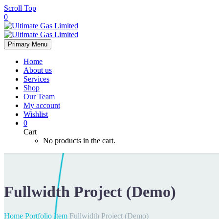
Scroll Top
0
Primary Menu
Home
About us
Services
Shop
Our Team
My account
Wishlist
0
Cart
No products in the cart.
Fullwidth Project (Demo)
Home
Portfolio Item
Fullwidth Project (Demo)