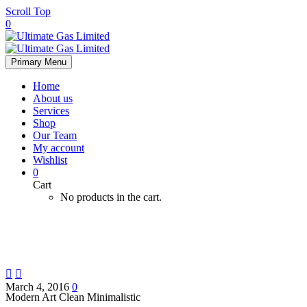
Scroll Top
0
Primary Menu
Home
About us
Services
Shop
Our Team
My account
Wishlist
0
Cart
No products in the cart.


March 4, 2016
0
Modern Art
Clean Minimalistic