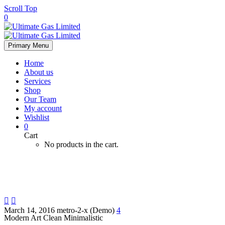
Scroll Top
0
Primary Menu
Home
About us
Services
Shop
Our Team
My account
Wishlist
0
Cart
No products in the cart.


March 14, 2016
metro-2-x (Demo)
4
Modern Art
Clean Minimalistic