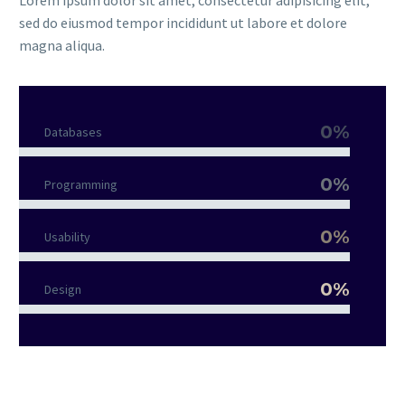
Lorem ipsum dolor sit amet, consectetur adipisicing elit,
sed do eiusmod tempor incididunt ut labore et dolore
magna aliqua.
0%
Databases
0%
Programming
0%
Usability
0%
Design