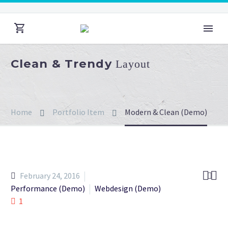
Clean & Trendy
Layout
Home
Portfolio Item
Modern & Clean (Demo)


February 24, 2016

Performance (Demo)
Webdesign (Demo)
1