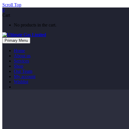
Scroll Top
0
Cart
No products in the cart.
Primary Menu
Home
About us
Services
Shop
Our Team
My account
Wishlist