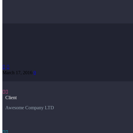


March 17, 2016
0


Client
Awesome Company LTD

