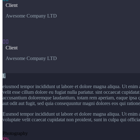
Client
Awesome Company LTD


Client
Awesome Company LTD
L
eiusmod tempor incididunt ut labore et dolore magna aliqua. Ut enim 
velit esse cillum dolore eu fugiat nulla pariatur. sint occaecat cupidat
accusantium doloremque laudantium, totam rem aperiam, eaque ipsa quae
aut odit aut fugit, sed quia consequuntur magni dolores eos qui ration
Eusmod tempor incididunt ut labore et dolore magna aliqua. Ut enim ad
voluptate velit ccaecat cupidatat non proident, sunt in culpa qui offic
Photography
0%