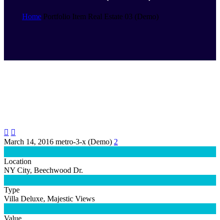
Home
Portfolio Item
Real Estate 03 (Demo)


March 14, 2016
metro-3-x (Demo)
2

Location
NY City, Beechwood Dr.

Type
Villa Deluxe, Majestic Views

Value