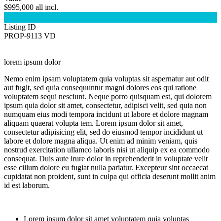
$995,000 all incl.

Listing ID
PROP-9113 VD
lorem ipsum dolor
Nemo enim ipsam voluptatem quia voluptas sit aspernatur aut odit
aut fugit, sed quia consequuntur magni dolores eos qui ratione
voluptatem sequi nesciunt. Neque porro quisquam est, qui dolorem
ipsum quia dolor sit amet, consectetur, adipisci velit, sed quia non
numquam eius modi tempora incidunt ut labore et dolore magnam
aliquam quaerat volupta tem. Lorem ipsum dolor sit amet,
consectetur adipisicing elit, sed do eiusmod tempor incididunt ut
labore et dolore magna aliqua. Ut enim ad minim veniam, quis
nostrud exercitation ullamco laboris nisi ut aliquip ex ea commodo
consequat. Duis aute irure dolor in reprehenderit in voluptate velit
esse cillum dolore eu fugiat nulla pariatur. Excepteur sint occaecat
cupidatat non proident, sunt in culpa qui officia deserunt mollit anim
id est laborum.
Lorem ipsum dolor sit amet voluptatem quia voluptas