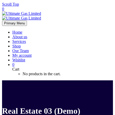
Scroll Top
0
Primary Menu
Home
About us
Services
Shop
Our Team
My account
Wishlist
0
Cart
No products in the cart.
Real Estate 03 (Demo)