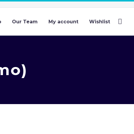
p
Our Team
My account
Wishlist
emo)