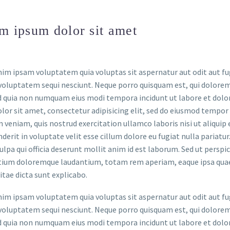
m ipsum dolor sit amet
m ipsam voluptatem quia voluptas sit aspernatur aut odit aut fug
voluptatem sequi nesciunt. Neque porro quisquam est, qui dolorem 
ed quia non numquam eius modi tempora incidunt ut labore et do
lor sit amet, consectetur adipisicing elit, sed do eiusmod tempor
 veniam, quis nostrud exercitation ullamco laboris nisi ut aliquip
derit in voluptate velit esse cillum dolore eu fugiat nulla pariatu
culpa qui officia deserunt mollit anim id est laborum. Sed ut persp
ium doloremque laudantium, totam rem aperiam, eaque ipsa quae ab
itae dicta sunt explicabo.
m ipsam voluptatem quia voluptas sit aspernatur aut odit aut fug
voluptatem sequi nesciunt. Neque porro quisquam est, qui dolorem 
ed quia non numquam eius modi tempora incidunt ut labore et do