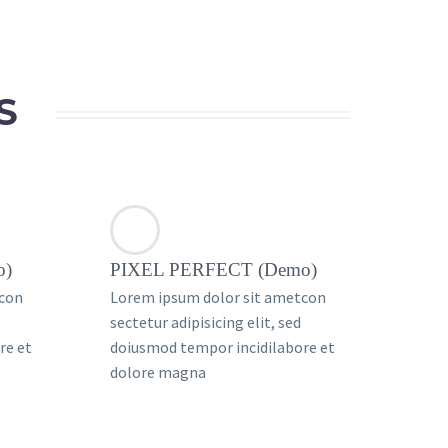
S
o)
PIXEL PERFECT (Demo)
tcon
Lorem ipsum dolor sit ametcon
sectetur adipisicing elit, sed
re et
doiusmod tempor incidilabore et
dolore magna