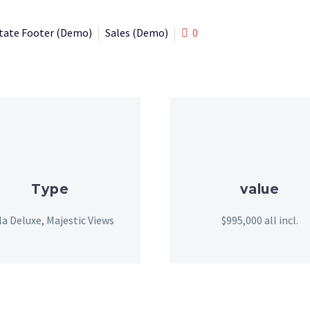
tate Footer (Demo)
Sales (Demo)
0
Type
value
lla Deluxe, Majestic Views
$995,000 all incl.