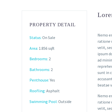
Lore
PROPERTY DETAIL
Nemo eni
Status:
On Sale
ratione 
velit, s
Area:
1.856 sqft
ipsum do
Bedrooms:
2
ad minim
reprehen
Bathrooms
:
2
sunt in 
accusant
Penthouse:
Yes
beatae v
Roofling:
Asphalt
Nemo eni
Swimming Pool:
Outside
ratione 
velit, s