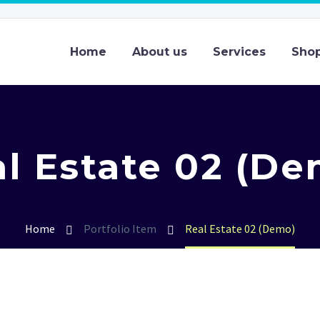
Home
About us
Services
Sho
l Estate 02 (D
Home
Portfolio Item
Real Estate 02 (Demo)