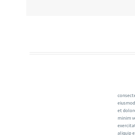
consecte
eiusmod 
et dolor
minim v
exercita
aliquip