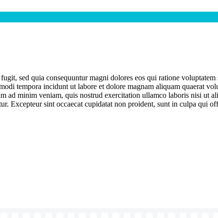
 fugit, sed quia consequuntur magni dolores eos qui ratione voluptate
s modi tempora incidunt ut labore et dolore magnam aliquam quaerat volup
m ad minim veniam, quis nostrud exercitation ullamco laboris nisi ut a
atur. Excepteur sint occaecat cupidatat non proident, sunt in culpa qui of