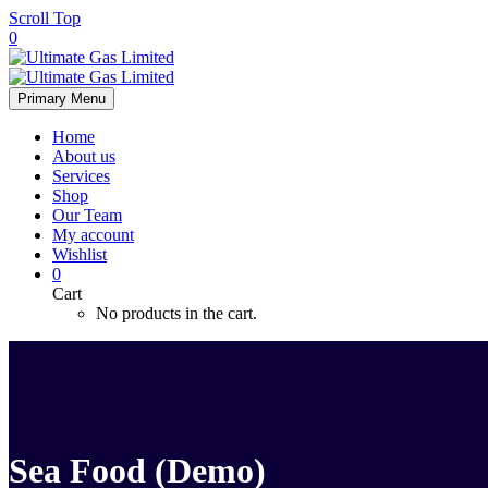
Scroll Top
0
Primary Menu
Home
About us
Services
Shop
Our Team
My account
Wishlist
0
Cart
No products in the cart.
Sea Food (Demo)