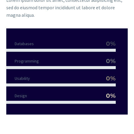
Lorem ipsum dolor sit amet, consectetur adipisicing elit,
sed do eiusmod tempor incididunt ut labore et dolore
magna aliqua.
0%
Databases
0%
Programming
0%
Usability
0%
Design