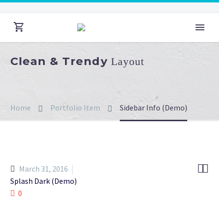
Clean & Trendy
Layout
Home
Portfolio Item
Sidebar Info (Demo)


March 31, 2016
Splash Dark (Demo)
0