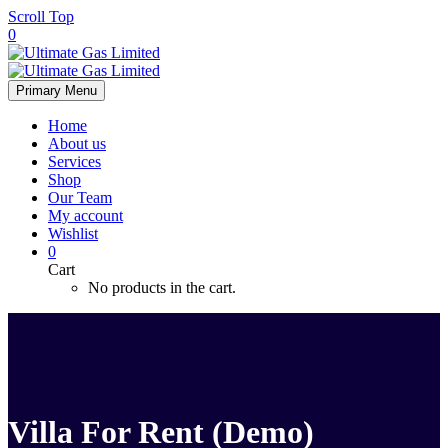
Scroll Top
0
Primary Menu
Home
About us
Services
Shop
Our Team
My account
Wishlist
0
Cart
No products in the cart.
Villa For Rent (Demo)