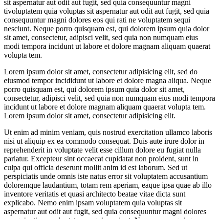
sit aspernatur aut odit aut fugit, sed quia consequuntur magni
tivoluptatem quia voluptas sit aspernatur aut odit aut fugit, sed quia
consequuntur magni dolores eos qui rati ne voluptatem sequi
nesciunt. Neque porro quisquam est, qui dolorem ipsum quia dolor
sit amet, consectetur, adipisci velit, sed quia non numquam eius
modi tempora incidunt ut labore et dolore magnam aliquam quaerat
volupta tem.
Lorem ipsum dolor sit amet, consectetur adipisicing elit, sed do
eiusmod tempor incididunt ut labore et dolore magna aliqua. Neque
porro quisquam est, qui dolorem ipsum quia dolor sit amet,
consectetur, adipisci velit, sed quia non numquam eius modi tempora
incidunt ut labore et dolore magnam aliquam quaerat volupta tem.
Lorem ipsum dolor sit amet, consectetur adipisicing elit.
Ut enim ad minim veniam, quis nostrud exercitation ullamco laboris
nisi ut aliquip ex ea commodo consequat. Duis aute irure dolor in
reprehenderit in voluptate velit esse cillum dolore eu fugiat nulla
pariatur. Excepteur sint occaecat cupidatat non proident, sunt in
culpa qui officia deserunt mollit anim id est laborum. Sed ut
perspiciatis unde omnis iste natus error sit voluptatem accusantium
doloremque laudantium, totam rem aperiam, eaque ipsa quae ab illo
inventore veritatis et quasi architecto beatae vitae dicta sunt
explicabo. Nemo enim ipsam voluptatem quia voluptas sit
aspernatur aut odit aut fugit, sed quia consequuntur magni dolores