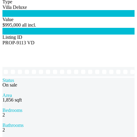
Type
Villa Deluxe

Value
$995,000 all incl.

Listing ID
PROP-9113 VD
Status
On sale
Area
1,856 sqft
Bedrooms
2
Bathrooms
2