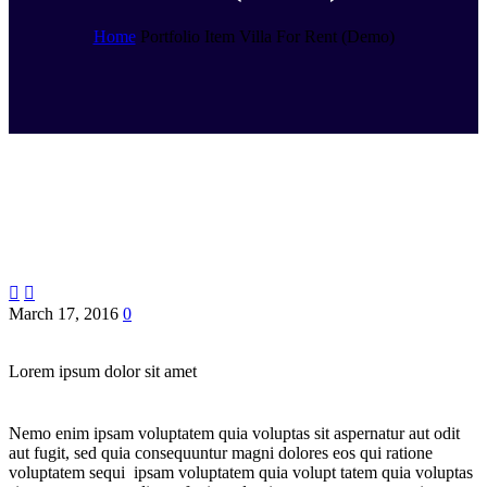
Home
Portfolio Item
Villa For Rent (Demo)


March 17, 2016
0
Lorem ipsum dolor sit amet
Nemo enim ipsam voluptatem quia voluptas sit aspernatur aut odit
aut fugit, sed quia consequuntur magni dolores eos qui ratione
voluptatem sequi ipsam voluptatem quia volupt tatem quia voluptas