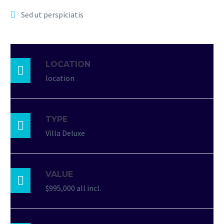
Sed ut perspiciatis
LOCATION

location
TYPE

Villa Deluxe
VALUE

$995,000 all incl.