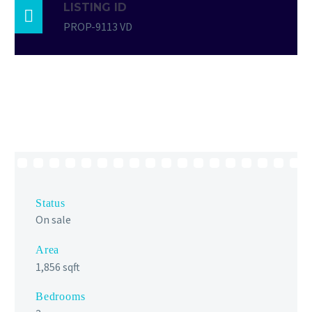
LISTING ID

PROP-9113 VD
Status
On sale
Area
1,856 sqft
Bedrooms