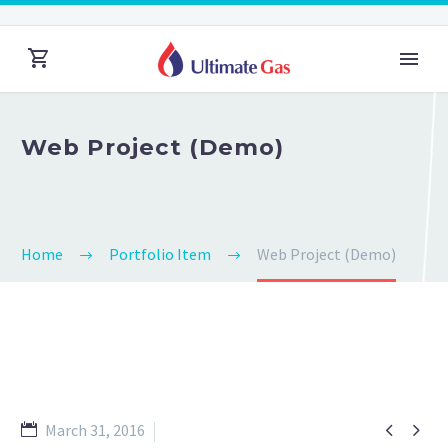
Web Project (Demo)
Home
Portfolio Item
Web Project (Demo)


March 31, 2016