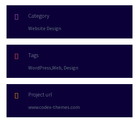
Category

Website Design
Tags

WordPress,Web, Design
Project url

www.codex-themes.com