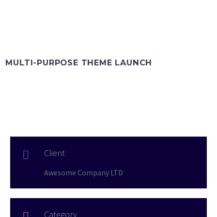
MULTI-PURPOSE THEME LAUNCH
Client

Awesome Company LTD
Category
