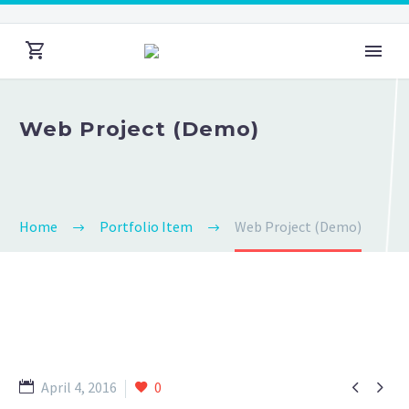
Web Project (Demo)
Home
Portfolio Item
Web Project (Demo)


April 4, 2016
0