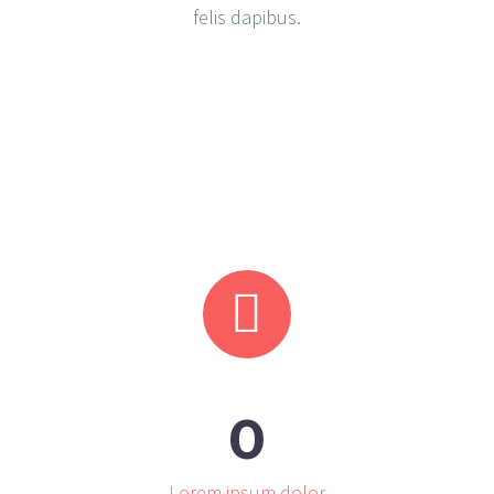
felis dapibus.


0
Lorem ipsum dolor