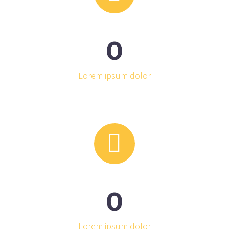
0
Lorem ipsum dolor


0
Lorem ipsum dolor