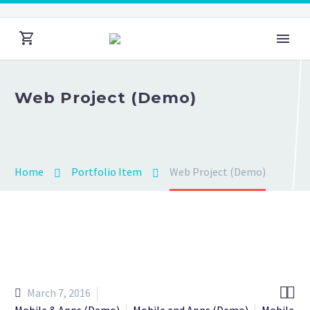
Web Project (Demo)
Home
Portfolio Item
Web Project (Demo)


March 7, 2016