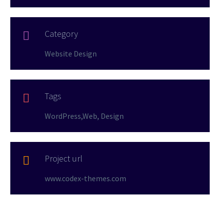
Category

Website Design
Tags

WordPress,Web, Design
Project url

www.codex-themes.com