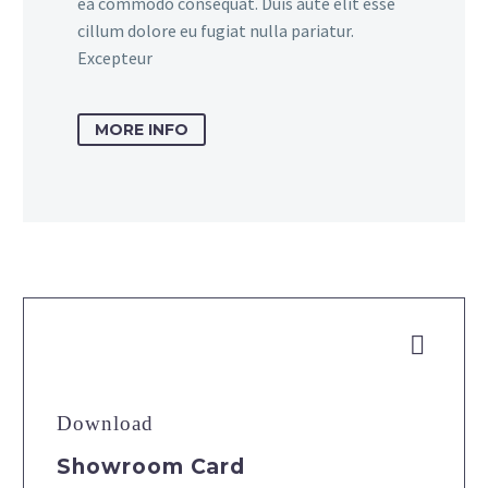
ea commodo consequat. Duis aute elit esse
cillum dolore eu fugiat nulla pariatur.
Excepteur
MORE INFO


Download
Showroom Card