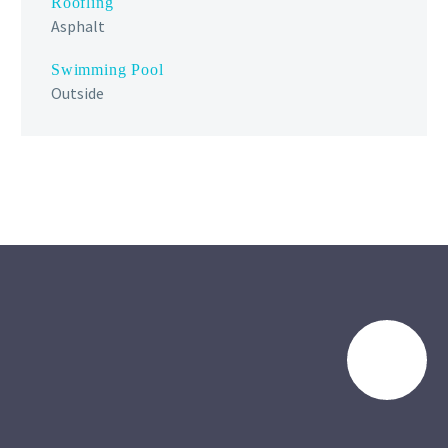
Roofling
Asphalt
Swimming Pool
Outside