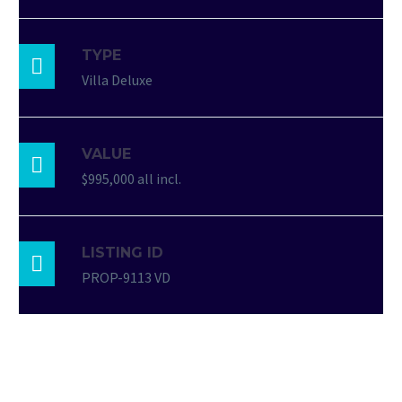
TYPE

Villa Deluxe
VALUE

$995,000 all incl.
LISTING ID

PROP-9113 VD