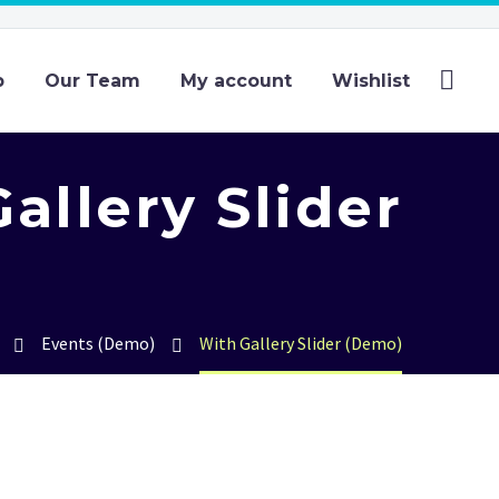
p
Our Team
My account
Wishlist
allery Slider
Events (Demo)
With Gallery Slider (Demo)