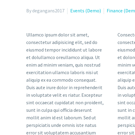
By degangans2017
Events (Demo)
Finance (Dem
Ullamco ipsum dolor sit amet,
Consecte
consectetur adipisicing elit, sed do
consecte
eiusmod tempor incididunt ut labore
eiusmod 
et dolullamco oreullamco aliqua. Ut
et dolor
enim ad minim veniam, quis nostrud
minim v
exercitation ullamco laboris nisi ut
exercita
aliquip ex ea commodo consequat.
aliquip
Duis aute irure dolor in reprehenderit
Duis aut
in voluptate velit es riatur. Excepteur
in volup
sint occaecat cupidatat non proident,
sint occ
sunt in culpa qui officia deserunt
sunt in c
mollit anim id est laborum. Sed ut
mollit a
perspiciatis unde omnis iste natus
perspici
error sit voluptatem accusantium
error si