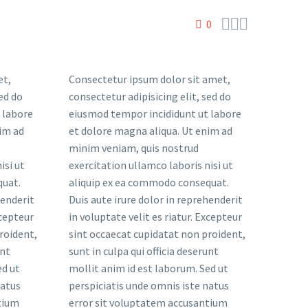



0
et,
Consectetur ipsum dolor sit amet,
sed do
consectetur adipisicing elit, sed do
 labore
eiusmod tempor incididunt ut labore
im ad
et dolore magna aliqua. Ut enim ad
minim veniam, quis nostrud
isi ut
exercitation ullamco laboris nisi ut
quat.
aliquip ex ea commodo consequat.
henderit
Duis aute irure dolor in reprehenderit
xcepteur
in voluptate velit es riatur. Excepteur
roident,
sint occaecat cupidatat non proident,
unt
sunt in culpa qui officia deserunt
ed ut
mollit anim id est laborum. Sed ut
natus
perspiciatis unde omnis iste natus
tium
error sit voluptatem accusantium