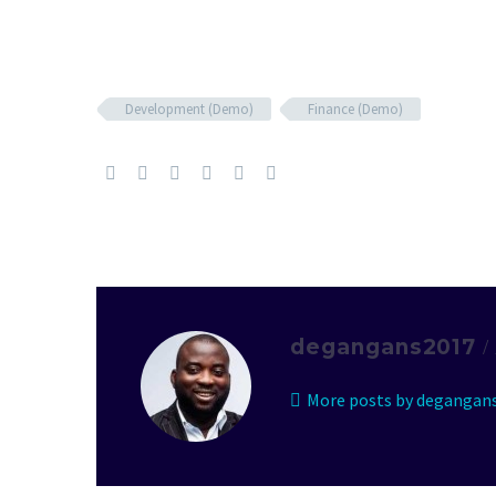
Development (Demo)
Finance (Demo)
degangans2017
/
More posts by degangan