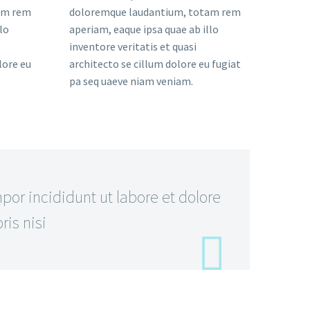
am rem
doloremque laudantium, totam rem
lo
aperiam, eaque ipsa quae ab illo
inventore veritatis et quasi
lore eu
architecto se cillum dolore eu fugiat
pa seq uaeve niam veniam.
or incididunt ut labore et dolore
is nisi