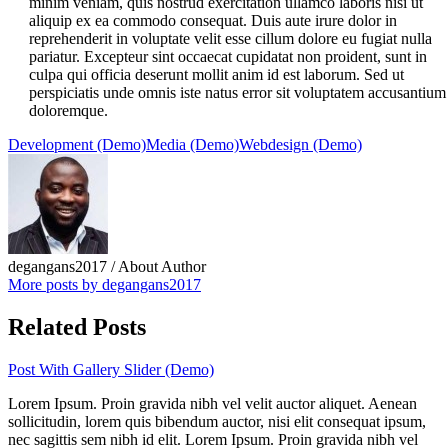
minim veniam, quis nostrud exercitation ullamco laboris nisi ut
aliquip ex ea commodo consequat. Duis aute irure dolor in
reprehenderit in voluptate velit esse cillum dolore eu fugiat nulla
pariatur. Excepteur sint occaecat cupidatat non proident, sunt in
culpa qui officia deserunt mollit anim id est laborum. Sed ut
perspiciatis unde omnis iste natus error sit voluptatem accusantium
doloremque.
Development (Demo)
Media (Demo)
Webdesign (Demo)
degangans2017
/ About Author
More posts by degangans2017
Related Posts
Post With Gallery Slider (Demo)
Lorem Ipsum. Proin gravida nibh vel velit auctor aliquet. Aenean
sollicitudin, lorem quis bibendum auctor, nisi elit consequat ipsum,
nec sagittis sem nibh id elit. Lorem Ipsum. Proin gravida nibh vel