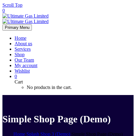
Scroll Top
0
Primary Menu
Home
About us
Services
Shop
Our Team
My account
Wishlist
0
Cart
No products in the cart.
Simple Shop Page (Demo)
Home
Splash Shop 3 (Demo)
Simple Shop Page (Demo)