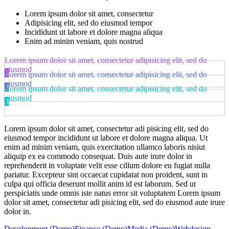
Lorem ipsum dolor sit amet, consectetur
Adipisicing elit, sed do eiusmod tempor
Incididunt ut labore et dolore magna aliqua
Enim ad minim veniam, quis nostrud
Lorem ipsum dolor sit amet, consectetur adipisicing elit, sed do
eiusmod
1
Lorem ipsum dolor sit amet, consectetur adipisicing elit, sed do
eiusmod
2
Lorem ipsum dolor sit amet, consectetur adipisicing elit, sed do
eiusmod
3
Lorem ipsum dolor sit amet, consectetur adi pisicing elit, sed do
eiusmod tempor incididunt ut labore et dolore magna aliqua. Ut
enim ad minim veniam, quis exercitation ullamco laboris nisiut
aliquip ex ea commodo consequat. Duis aute irure dolor in
reprehenderit in voluptate velit esse cillum dolore eu fugiat nulla
pariatur. Excepteur sint occaecat cupidatat non proident, sunt in
culpa qui officia deserunt mollit anim id est laborum. Sed ut
perspiciatis unde omnis iste natus error sit voluptatem Lorem ipsum
dolor sit amet, consectetur adi pisicing elit, sed do eiusmod aute irure
dolor in.
Development (Demo)
Finance (Demo)
Media (Demo)
Webdesign