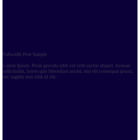
Fullwidth
Post Sample
Lorem Ipsum. Proin gravida nibh vel velit auctor aliquet. Aenean
sollicitudin, lorem quis bibendum auctor, nisi elit consequat ipsum,
nec sagittis sem nibh id elit.