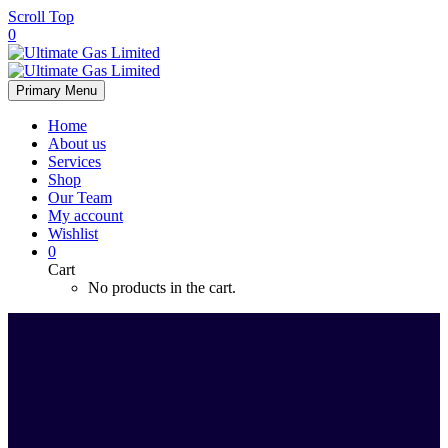
Scroll Top
0
Primary Menu
Home
About us
Services
Shop
Our Team
My account
Wishlist
0
Cart
No products in the cart.