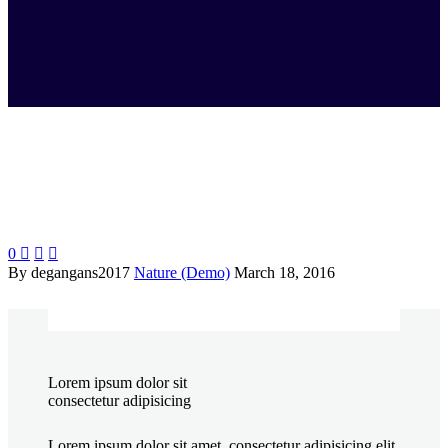
0



By degangans2017
Nature (Demo)
March 18, 2016
Lorem ipsum dolor sit
consectetur adipisicing
Lorem ipsum dolor sit amet, consectetur adipisicing elit,