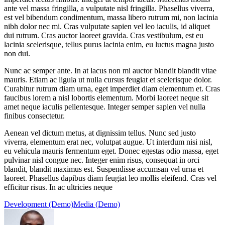
ante vel massa fringilla, a vulputate nisl fringilla. Phasellus viverra,
est vel bibendum condimentum, massa libero rutrum mi, non lacinia
nibh dolor nec mi. Cras vulputate sapien vel leo iaculis, id aliquet
dui rutrum. Cras auctor laoreet gravida. Cras vestibulum, est eu
lacinia scelerisque, tellus purus lacinia enim, eu luctus magna justo
non dui.
Nunc ac semper ante. In at lacus non mi auctor blandit blandit vitae
mauris. Etiam ac ligula ut nulla cursus feugiat et scelerisque dolor.
Curabitur rutrum diam urna, eget imperdiet diam elementum et. Cras
faucibus lorem a nisl lobortis elementum. Morbi laoreet neque sit
amet neque iaculis pellentesque. Integer semper sapien vel nulla
finibus consectetur.
Aenean vel dictum metus, at dignissim tellus. Nunc sed justo
viverra, elementum erat nec, volutpat augue. Ut interdum nisi nisl,
eu vehicula mauris fermentum eget. Donec egestas odio massa, eget
pulvinar nisl congue nec. Integer enim risus, consequat in orci
blandit, blandit maximus est. Suspendisse accumsan vel urna et
laoreet. Phasellus dapibus diam feugiat leo mollis eleifend. Cras vel
efficitur risus. In ac ultricies neque
Development (Demo)
Media (Demo)