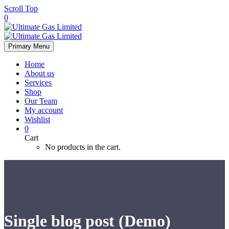
Scroll Top
0
Primary Menu
Home
About us
Services
Shop
Our Team
My account
Wishlist
0
Cart
No products in the cart.
Single blog post (Demo)