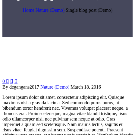
Home
Nature (Demo)
Single blog post (Demo)
0



By degangans2017
Nature (Demo)
March 18, 2016
Lorem ipsum dolor sit amet, consectetur adipiscing elit. Quisque
maximus nisi a gravida lacinia. Sed commodo purus purus, ut
bibendum tortor hendrerit nec. Vivamus volutpat placerat neque, a
rhoncus erat. Proin scelerisque, magna vitae blandit tristique, risus
odio ullamcorper nisi, nec pulvinar sem neque at odio. Cras
imperdiet a quam sed scelerisque. Nam mauris lectus, sagittis eu
risus vitae, feugiat dignissim sem. Suspendisse potenti. Praesent