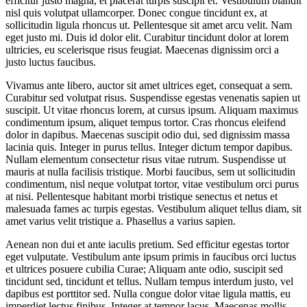
efficitur justo magna, et placerat turpis suscipit et. Vestibulum blandit
nisl quis volutpat ullamcorper. Donec congue tincidunt ex, at
sollicitudin ligula rhoncus ut. Pellentesque sit amet arcu velit. Nam
eget justo mi. Duis id dolor elit. Curabitur tincidunt dolor at lorem
ultricies, eu scelerisque risus feugiat. Maecenas dignissim orci a
justo luctus faucibus.
Vivamus ante libero, auctor sit amet ultrices eget, consequat a sem.
Curabitur sed volutpat risus. Suspendisse egestas venenatis sapien ut
suscipit. Ut vitae rhoncus lorem, at cursus ipsum. Aliquam maximus
condimentum ipsum, aliquet tempus tortor. Cras rhoncus eleifend
dolor in dapibus. Maecenas suscipit odio dui, sed dignissim massa
lacinia quis. Integer in purus tellus. Integer dictum tempor dapibus.
Nullam elementum consectetur risus vitae rutrum. Suspendisse ut
mauris at nulla facilisis tristique. Morbi faucibus, sem ut sollicitudin
condimentum, nisl neque volutpat tortor, vitae vestibulum orci purus
at nisi. Pellentesque habitant morbi tristique senectus et netus et
malesuada fames ac turpis egestas. Vestibulum aliquet tellus diam, sit
amet varius velit tristique a. Phasellus a varius sapien.
Aenean non dui et ante iaculis pretium. Sed efficitur egestas tortor
eget vulputate. Vestibulum ante ipsum primis in faucibus orci luctus
et ultrices posuere cubilia Curae; Aliquam ante odio, suscipit sed
tincidunt sed, tincidunt et tellus. Nullam tempus interdum justo, vel
dapibus est porttitor sed. Nulla congue dolor vitae ligula mattis, eu
imperdiet lectus finibus. Integer at tempor lacus. Maecenas mollis