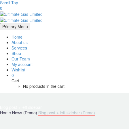
Scroll Top
0
Primary Menu
Home
About us
Services
Shop
Our Team
My account
Wishlist
0
Cart
No products in the cart.
Blog post
+ left sidebar
Home
News (Demo)
Blog post + left sidebar (Demo)