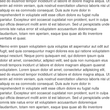
sed do eiusmod tempor incididunt ut labore et dolore magna aliqua. Ut
enim ad minim veniam, quis nostrud exercitation ullamco laboris nisi ut
aliquip ex ea commodo consequat. Duis aute irure dolor in
reprehenderit in voluptate velit esse cillum dolore eu fugiat nulla
pariatur. Excepteur sint occaecat cupidatat non proident, sunt in culpa
qui officia deserunt mollit anim id est laborum. Sed ut perspiciatis unde
omnis iste natus error sit voluptatem accusantium doloremque
laudantium, totam rem aperiam, eaque ipsa quae ab illo inventore
veritatis et quasi.
Nemo enim ipsam voluptatem quia voluptas sit aspernatur aut odit aut
fugit, sed quia consequuntur magni dolores eos qui ratione voluptatem
sequi nesciunt. Neque porro quisquam est, qui dolorem ipsum quia
dolor sit amet, consectetur, adipisci velit, sed quia non numquam eius
modi tempora incidunt ut labore et dolore magnam aliquam quaerat
voluptatem. Lorem ipsum dolor sit amet, consectetur adipisicing elit,
sed do eiusmod tempor incididunt ut labore et dolore magna aliqua. Ut
enim ad minim veniam, quis nostrud exercitation ullamco laboris nisi ut
aliquip ex ea commodo consequat. Duis aute irure dolor in
reprehenderit in voluptate velit esse cillum dolore eu fugiat nulla
pariatur. Excepteur sint occaecat cupidatat non proident, sunt in culpa
qui officia deserunt mollit anim id est laborum. Sed ut perspiciatis unde
omnis iste natus error sit voluptatem accusantium doloremque
laudantium, totam rem aperiam, eaque ipsa quae ab illo inventore