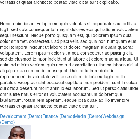
veritatis et quasi architecto beatae vitae dicta sunt explicabo.
Nemo enim ipsam voluptatem quia voluptas sit aspernatur aut odit aut
fugit, sed quia consequuntur magni dolores eos qui ratione voluptatem
sequi nesciunt. Neque porro quisquam est, qui dolorem ipsum quia
dolor sit amet, consectetur, adipisci velit, sed quia non numquam eius
modi tempora incidunt ut labore et dolore magnam aliquam quaerat
voluptatem. Lorem ipsum dolor sit amet, consectetur adipisicing elit,
sed do eiusmod tempor incididunt ut labore et dolore magna aliqua. Ut
enim ad minim veniam, quis nostrud exercitation ullamco laboris nisi ut
aliquip ex ea commodo consequat. Duis aute irure dolor in
reprehenderit in voluptate velit esse cillum dolore eu fugiat nulla
pariatur. Excepteur sint occaecat cupidatat non proident, sunt in culpa
qui officia deserunt mollit anim id est laborum. Sed ut perspiciatis unde
omnis iste natus error sit voluptatem accusantium doloremque
laudantium, totam rem aperiam, eaque ipsa quae ab illo inventore
veritatis et quasi architecto beatae vitae dicta sun.
Development (Demo)
Finance (Demo)
Media (Demo)
Webdesign
(Demo)