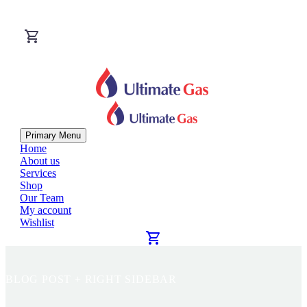
Primary Menu
Home
About us
Services
Shop
Our Team
My account
Wishlist
BLOG POST
+ RIGHT SIDEBAR