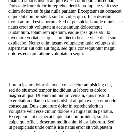
ullamco laboris nisi ut aliquip ex ea commodo consequat.
Duis aute irure dolor in reprehenderit in voluptate velit esse
cillum dolore eu fugiat nulla pariatur. Excepteur sint occaecat
cupidatat non proident, sunt in culpa qui officia deserunt
mollit anim id est laborum. Sed ut perspiciatis unde omnis iste
natus error sit voluptatem accusantium doloremque
laudantium, totam rem aperiam, eaque ipsa quae ab illo
inventore veritatis et quasi architecto beatae vitae dicta sunt
explicabo. Nemo enim ipsam voluptatem quia voluptas sit
aspernatur aut odit aut fugit, sed quia consequuntur magni
dolores eos qui ratione voluptatem sequi.
Lorem ipsum dolor sit amet, consectetur adipisicing elit,
sed do eiusmod tempor incididunt ut labore et dolore
magna aliqua. Ut enim ad minim veniam, quis nostrud
exercitation ullamco laboris nisi ut aliquip ex ea commodo
consequat. Duis aute irure dolor in reprehenderit in
voluptate velit esse cillum dolore eu fugiat nulla pariatur.
Excepteur sint occaecat cupidatat non proident, sunt in
culpa qui officia deserunt mollit anim id est laborum. Sed
ut perspiciatis unde omnis iste natus error sit voluptatem