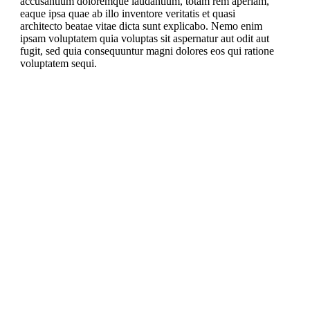
accusantium doloremque laudantium, totam rem aperiam,
eaque ipsa quae ab illo inventore veritatis et quasi
architecto beatae vitae dicta sunt explicabo. Nemo enim
ipsam voluptatem quia voluptas sit aspernatur aut odit aut
fugit, sed quia consequuntur magni dolores eos qui ratione
voluptatem sequi.