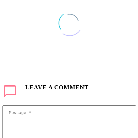
Donec volutpat scelerisque felis, quis tristique velit ultrices sit amet.
(Demo)
Lorem Ipsum. Proin gravida nibh vel velit auctor aliquet. Aenean
sollicitudin, lorem quis bibendum auctor, nisi elit consequat ipsum,
nec sagittis sem nibh id elit.
LEAVE
A COMMENT
0
0
20 Apr 2016
Post With Video Lightbox (Demo)
Lorem Ipsum. Proin gravida nibh vel velit auctor aliquet. Aenean
sollicitudin, lorem quis bibendum auctor, nisi elit consequat ipsum,
nec sagittis sem nibh id elit.