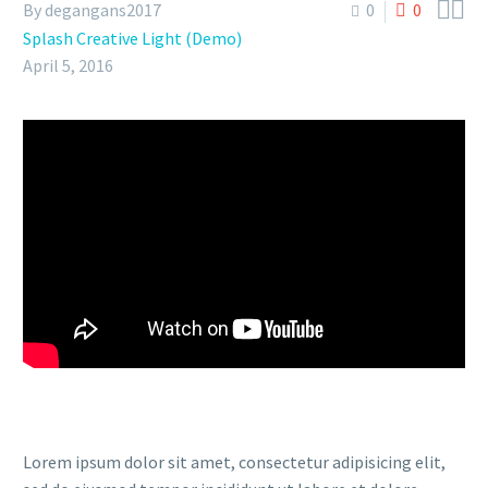


By degangans2017
0
0
Splash Creative Light (Demo)
April 5, 2016
Lorem ipsum dolor sit amet, consectetur adipisicing elit,