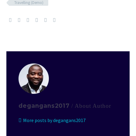
Travelling (Demo)
degangans2017
/ About Author
More posts by degangans2017