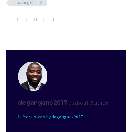
Travelling (Demo)
degangans2017
/ About Author
More posts by degangans2017