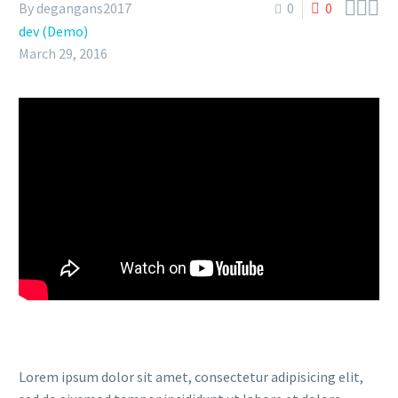



By degangans2017
0
0
dev (Demo)
March 29, 2016
Lorem ipsum dolor sit amet, consectetur adipisicing elit,